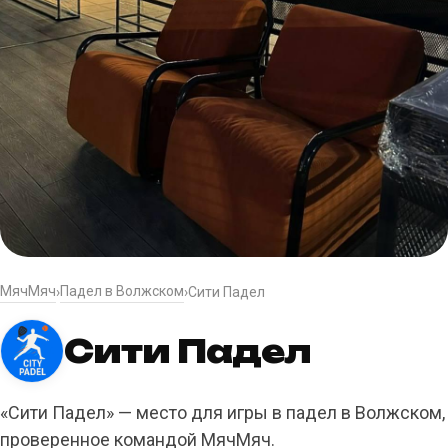
МячМяч
Падел в Волжском
›
›
Сити Падел
Сити Падел
«Сити Падел» — место для игры в падел в Волжском,
проверенное командой МячМяч.