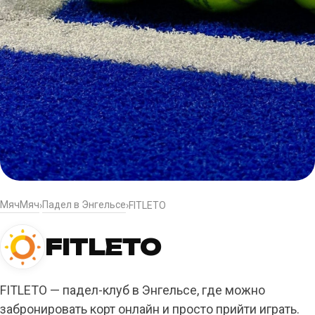
МячМяч
Падел в Энгельсе
›
›
FITLETO
FITLETO
FITLETO — падел-клуб в Энгельсе, где можно
забронировать корт онлайн и просто прийти играть.