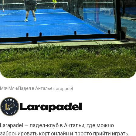
МячМяч
Падел в Антальe
›
›
Larapadel
Larapadel
Larapadel — падел-клуб в Антальи, где можно
забронировать корт онлайн и просто прийти играть.