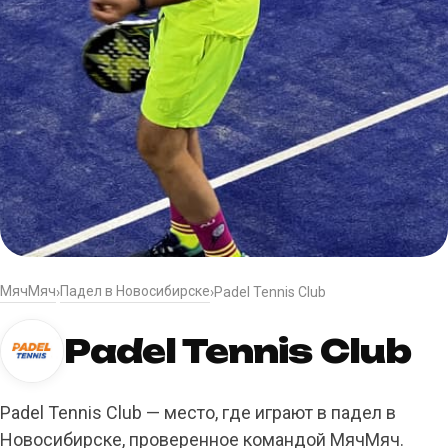
МячМяч
Падел в Новосибирске
›
›
Padel Tennis Club
Padel Tennis Club
Padel Tennis Club — место, где играют в падел в
Новосибирске, проверенное командой МячМяч.