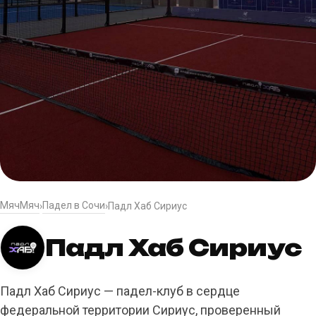
МячМяч
Падел в Сочи
›
›
Падл Хаб Сириус
Падл Хаб Сириус
Падл Хаб Сириус — падел-клуб в сердце
федеральной территории Сириус, проверенный