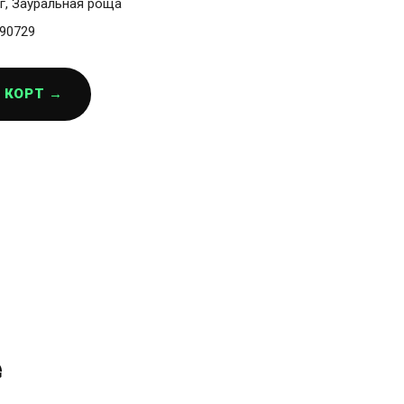
г, Зауральная роща
90729
 КОРТ →
е