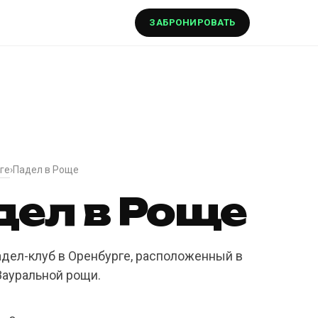
ЗАБРОНИРОВАТЬ
ге
›
Падел в Роще
дел в Роще
адел-клуб в Оренбурге, расположенный в
ауральной рощи.