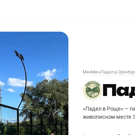
МячМяч
Падел в Оренбур
›
Па
«Падел в Роще» — п
живописном месте З