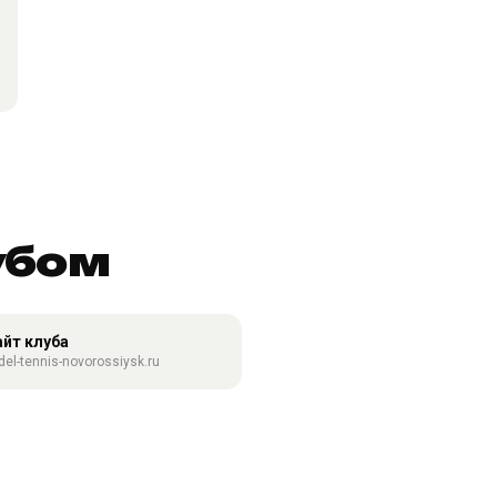
убом
айт клуба
del-tennis-novorossiysk.ru