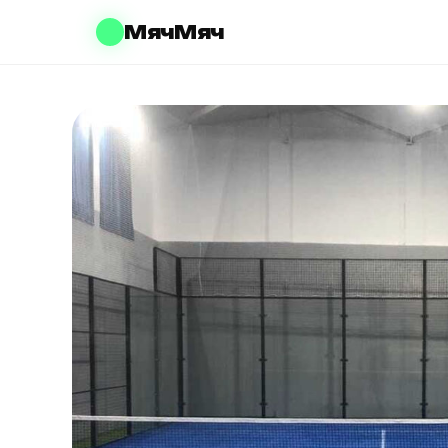
МячМяч