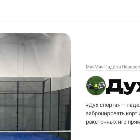
МячМяч
Падел в Новорос
›
Ду
«Дух спорта» — паде
забронировать корт 
ракеточных игр пря