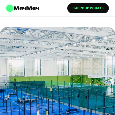
МячМяч
ЗАБРОНИРОВАТЬ