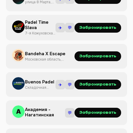
улица 8 Марта,
14с1
Padel Time
Slava
✈️
💬
Забронировать
7-я Кожуховская
улица, 9
Bandeha X Escape
Забронировать
Московская область,
Красногорск
Buenos Padel
✈️
💬
Забронировать
Складочная
улица, 1с6
Академия -
💬
Забронировать
Нагатинская