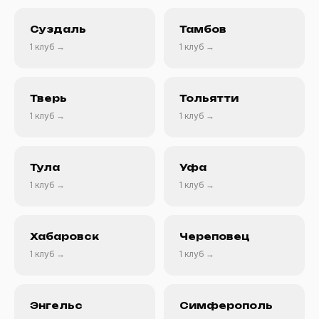
Суздаль
Тамбов
1 клуб →
1 клуб →
Тверь
Тольятти
1 клуб →
1 клуб →
Тула
Уфа
1 клуб →
1 клуб →
Хабаровск
Череповец
1 клуб →
1 клуб →
Энгельс
Симферополь