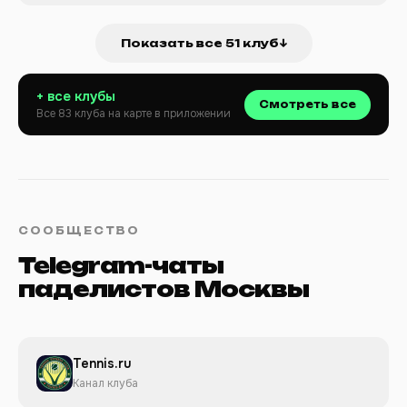
Показать все 51 клуб
↓
+ все клубы
Смотреть все
Все 83 клуба на карте в приложении
СООБЩЕСТВО
Telegram-чаты
паделистов Москвы
Tennis.ru
Канал клуба