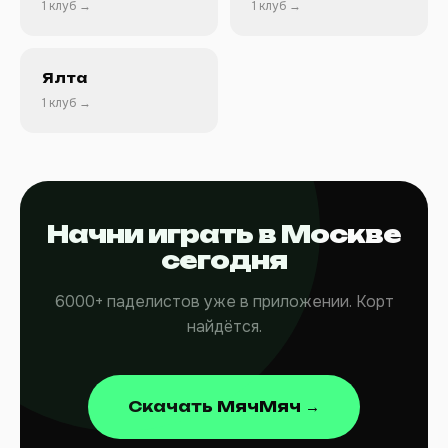
1 клуб →
1 клуб →
Ялта
1 клуб →
Начни играть в Москве
сегодня
6000+ паделистов уже в приложении. Корт
найдётся.
Скачать МячМяч →