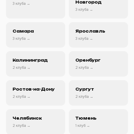
Новгород
3 клуба →
3 клуба →
Самара
Ярославль
3 клуба →
3 клуба →
Калининград
Оренбург
2 клуба →
2 клуба →
Ростов-на-Дону
Сургут
2 клуба →
2 клуба →
Челябинск
Тюмень
2 клуба →
1 клуб →