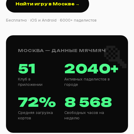
Найти игру в Москве →
Бесплатно · iOS и Android · 6000+ паделистов
МОСКВА — ДАННЫЕ МЯЧМЯЧ
51
2040+
Клуб в
Активных паделистов в
приложении
городе
72%
8 568
Средняя загрузка
Свободных часов на
кортов
неделю