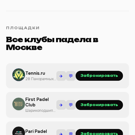
ПЛОЩАДКИ
Все клубы падела в
Москве
Tennis.ru
✈️
💬
Забронировать
28 Панорамных
падел кортов
First Padel
Club
✈️
💬
Забронировать
Шарикоподшипниковская
улица, 13с5
Pari Padel
✈️
💬
Забронировать