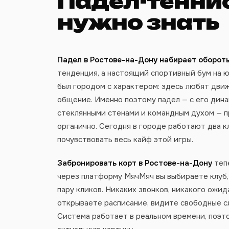
Падел-теннис
нужно знать
Падел в Ростове-на-Дону набирает оборот
тенденция, а настоящий спортивный бум на ю
был городом с характером: здесь любят движ
общение. Именно поэтому падел — с его дин
стеклянными стенами и командным духом — п
органично. Сегодня в городе работают два к
почувствовать весь кайф этой игры.
Забронировать корт в Ростове-на-Дону
теп
через платформу МячМяч вы выбираете клуб,
пару кликов. Никаких звонков, никакого ожид
открываете расписание, видите свободные с
Система работает в реальном времени, поэт