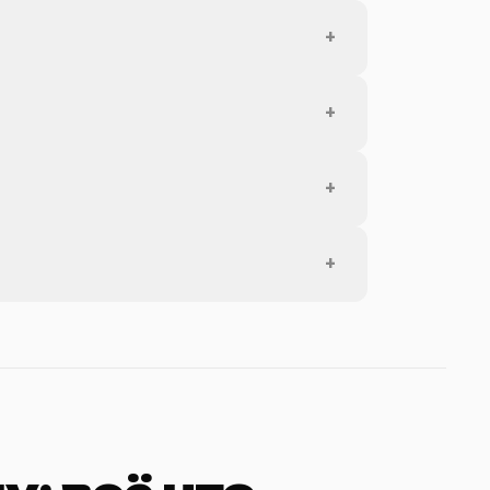
+
+
+
+