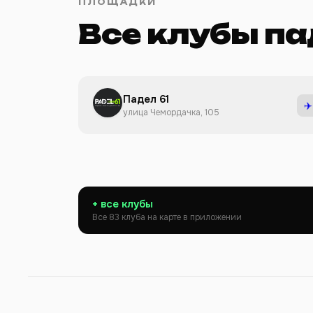
ПЛОЩАДКИ
Все клубы па
Падел 61
✈️
улица Чемордачка, 105
+ все клубы
Все 83 клуба на карте в приложении