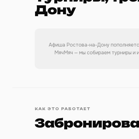
Дону
Афиша Ростова-на-Дону пополняетс
МячМяч — мы собираем турниры и и
КАК ЭТО РАБОТАЕТ
Забронирова