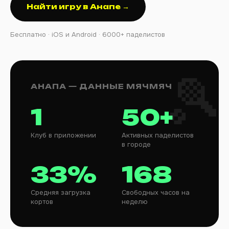
Найти игру в Анапе →
Бесплатно · iOS и Android · 6000+ паделистов
АНАПА — ДАННЫЕ МЯЧМЯЧ
1
50+
Клуб в приложении
Активных паделистов
в городе
33%
168
Средняя загрузка
Свободных часов на
кортов
неделю