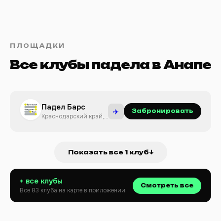
ПЛОЩАДКИ
Все клубы падела в Анапе
Падел Барс
✈️
Забронировать
Краснодарский край,
муниципальный округ
Анапа
Показать все 1 клуб
↓
+ все клубы
Смотреть все
Все 83 клуба на карте в приложении