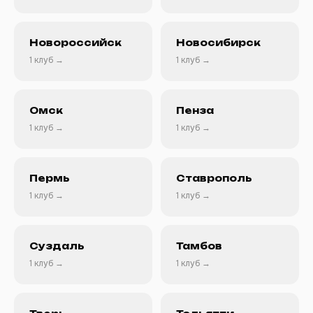
Новороссийск
Новосибирск
1 клуб →
1 клуб →
Омск
Пенза
1 клуб →
1 клуб →
Пермь
Ставрополь
1 клуб →
1 клуб →
Суздаль
Тамбов
1 клуб →
1 клуб →