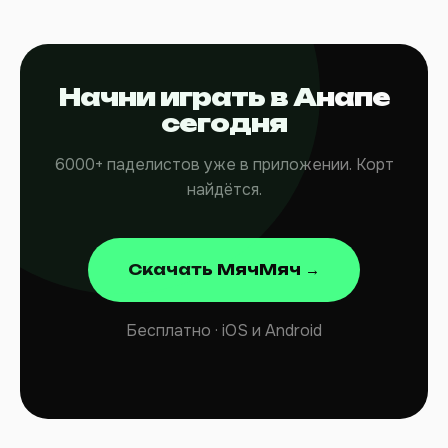
Начни играть в Анапе
сегодня
6000+ паделистов уже в приложении. Корт
найдётся.
Скачать МячМяч →
Бесплатно · iOS и Android