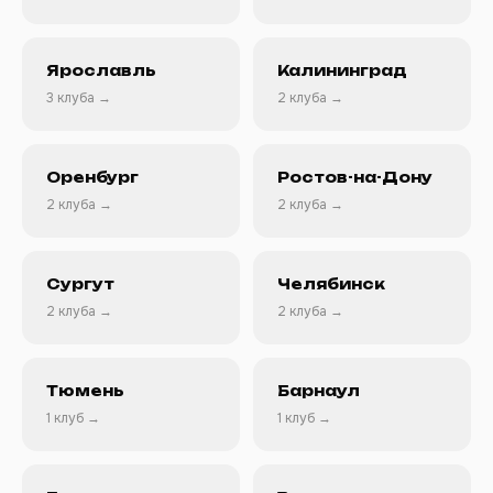
Ярославль
Калининград
3 клуба →
2 клуба →
Оренбург
Ростов-на-Дону
2 клуба →
2 клуба →
Сургут
Челябинск
2 клуба →
2 клуба →
Тюмень
Барнаул
1 клуб →
1 клуб →