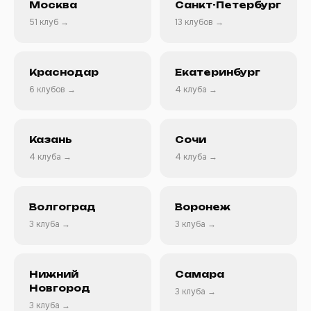
Москва
Санкт-Петербург
51 клуб →
13 клубов →
Краснодар
Екатеринбург
6 клубов →
4 клуба →
Казань
Сочи
4 клуба →
4 клуба →
Волгоград
Воронеж
3 клуба →
3 клуба →
Нижний
Самара
Новгород
3 клуба →
3 клуба →