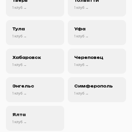
Тверь
Тольятти
1 клуб →
1 клуб →
Тула
Уфа
1 клуб →
1 клуб →
Хабаровск
Череповец
1 клуб →
1 клуб →
Энгельс
Симферополь
1 клуб →
1 клуб →
Ялта
1 клуб →