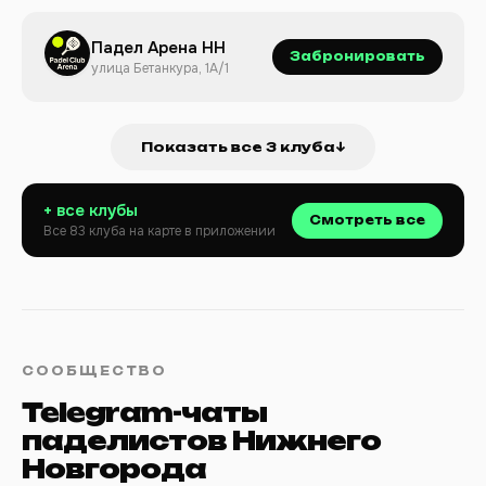
Падел Арена НН
Забронировать
улица Бетанкура, 1А/1
Показать все 3 клуба
↓
+ все клубы
Смотреть все
Все 83 клуба на карте в приложении
СООБЩЕСТВО
Telegram-чаты
паделистов Нижнего
Новгорода