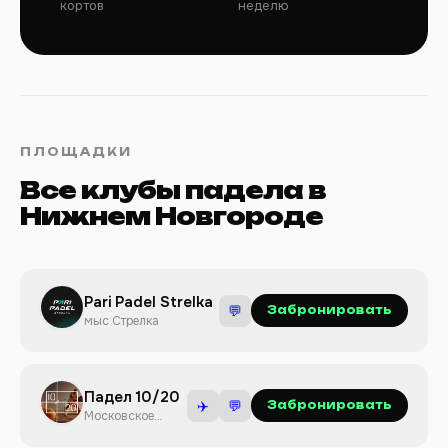
кортов
неделю
ПЛОЩАДКИ
Все клубы падела в
Нижнем Новгороде
Pari Padel Strelka
💬
Забронировать
мыс Стрелка
Падел 10/20
✈️
💬
Забронировать
Московское
шоссе, 105к10