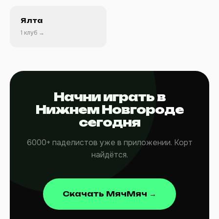
Ялта
1 клуб →
Начни играть в
Нижнем Новгороде
сегодня
6000+ паделистов уже в приложении. Корт
найдётся.
Скачать МячМяч →