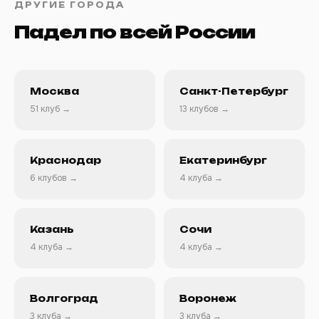
ДРУГИЕ ГОРОДА
Падел по всей России
Москва
Санкт-Петербург
51 клуб →
13 клубов →
Краснодар
Екатеринбург
6 клубов →
4 клуба →
Казань
Сочи
4 клуба →
4 клуба →
Волгоград
Воронеж
3 клуба →
3 клуба →