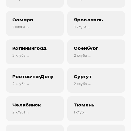
Самара
Ярославль
3 клуба →
3 клуба →
Калининград
Оренбург
2 клуба →
2 клуба →
Ростов-на-Дону
Сургут
2 клуба →
2 клуба →
Челябинск
Тюмень
2 клуба →
1 клуб →