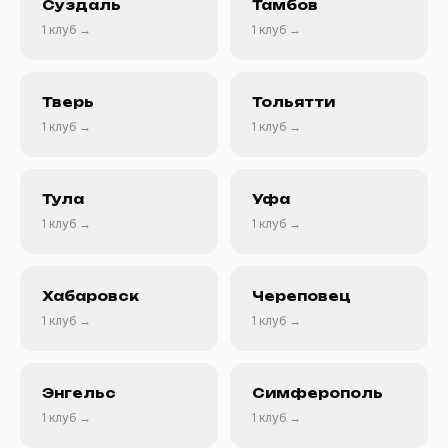
Суздаль
Тамбов
1 клуб →
1 клуб →
Тверь
Тольятти
1 клуб →
1 клуб →
Тула
Уфа
1 клуб →
1 клуб →
Хабаровск
Череповец
1 клуб →
1 клуб →
Энгельс
Симферополь
1 клуб →
1 клуб →