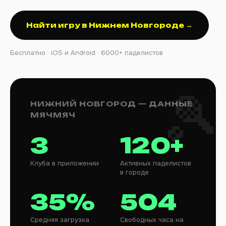
Найти игру в Нижнем Новгороде →
Бесплатно · iOS и Android · 6000+ паделистов
НИЖНИЙ НОВГОРОД — ДАННЫЕ
МЯЧМЯЧ
3
120+
Клуба в приложении
Активных паделистов
в городе
35%
504
Средняя загрузка
Свободных часа на