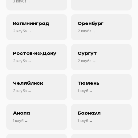
3 клуба →
Калининград
Оренбург
2 клуба →
2 клуба →
Ростов-на-Дону
Сургут
2 клуба →
2 клуба →
Челябинск
Тюмень
2 клуба →
1 клуб →
Анапа
Барнаул
1 клуб →
1 клуб →