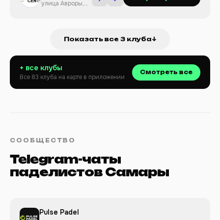
улица Авроры,
207
Показать все 3 клуба
↓
+ все клубы
Смотреть все
Все 83 клуба на карте в приложении
СООБЩЕСТВО
Telegram-чаты
паделистов Самары
Pulse Padel