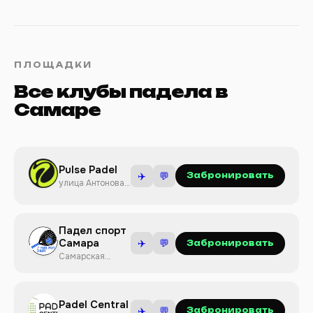
ПЛОЩАДКИ
Все клубы падела в
Самаре
Pulse Padel
✈️
💬
Забронировать
улица Антонова-
Овсеенко, 44А
Падел спорт
Самара
✈️
💬
Забронировать
Самарская
область,
Волжский
Padel Central
✈️
💬
Забронировать