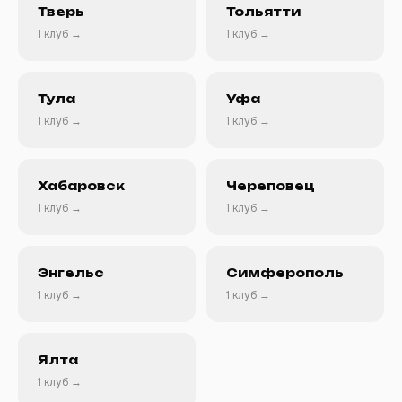
Тверь
Тольятти
1 клуб →
1 клуб →
Тула
Уфа
1 клуб →
1 клуб →
Хабаровск
Череповец
1 клуб →
1 клуб →
Энгельс
Симферополь
1 клуб →
1 клуб →
Ялта
1 клуб →