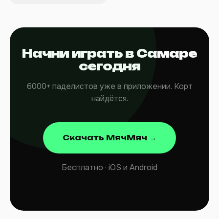
Начни играть в Самаре
сегодня
6000+ паделистов уже в приложении. Корт
найдётся.
Скачать МячМяч →
Бесплатно · iOS и Android