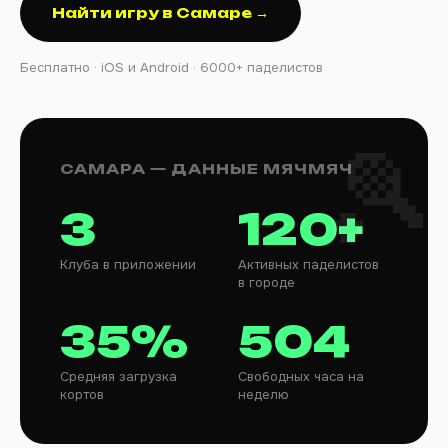
Найти игру в Самаре →
Бесплатно · iOS и Android · 6000+ паделистов
САМАРА — ДАННЫЕ МЯЧМЯЧ
3
120+
Клуба в приложении
Активных паделистов
в городе
35%
504
Средняя загрузка
Свободных часа на
кортов
неделю