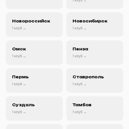
1 клуб →
Новороссийск
Новосибирск
1 клуб →
1 клуб →
Омск
Пенза
1 клуб →
1 клуб →
Пермь
Ставрополь
1 клуб →
1 клуб →
Суздаль
Тамбов
1 клуб →
1 клуб →