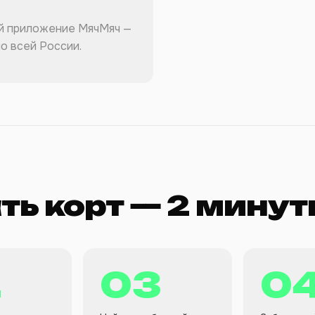
й приложение МячМяч —
о всей России.
ть корт — 2 мину
2
03
0