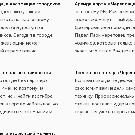
да, а настоящее городское
Аренда корта в Череповце
 здесь живут люди,
платформу МячМяч вы може
дыхать по-настоящему.
несколько минут — выбира
иальная и доступная
бронирование и приходите 
ников. Сегодня в городе
Падел Парк Череповец пре
й желающий может
новичков, которые только б
рый стремительно
знает, что такое бандеха и
, а дальше начинается
Тренер по паделу в Череп
та, где без партнёра
Если вы никогда не держал
. Именно поэтому на
сэкономит вам недели сам
т, но и найти партнёра
технику. Профессиональны
в в городе небольшое, но
стекла, поставит удар и п
единяются в компании и
окупается уже на первых м
ы, и это лучший момент,