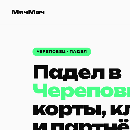
МячМяч
ЧЕРЕПОВЕЦ · ПАДЕЛ
Падел в
Черепов
корты, 
и партн