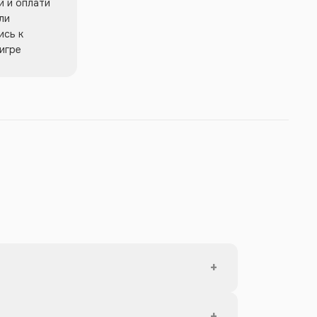
 и оплати
ли
ись к
игре
+
+