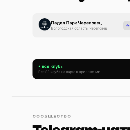
Падел Парк Череповец
✈️
Вологодская область, Череповец
+ все клубы
Все 83 клуба на карте в приложении
СООБЩЕСТВО
Telegram-ча