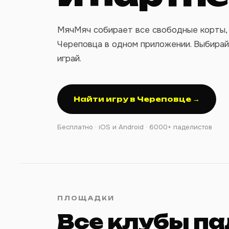
МячМяч собирает все свободные корты, 
Череповца в одном приложении. Выбирай
играй.
Найти игру в Череповце →
Бесплатно · iOS и Android · 6000+ паделистов
ПЛОЩАДКИ
Все клубы па