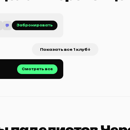
💬
Забронировать
Показать все 1 клуб
↓
Смотреть все
ты паделистов Че