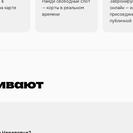
 в
Найди свободный слот
Забронируй
на карте
— корты в реальном
онлайн — и
времени
присоедин
публичной 
ивают
в Череповце?