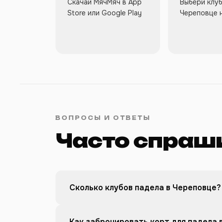
Скачай МячМяч в App
Выбери клуб
Store или Google Play
Череповце 
ВОПРОСЫ И ОТВЕТЫ
Часто спраш
Сколько клубов падела в Череповце?
Как забронировать корт для падела 