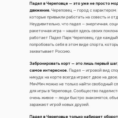
Падел в Череповце — это уже не просто мо
движение.
Череповец — город с характером:
которые привыкли работать на совесть и от
Неудивительно, что падел — энергичная, соц
ракеточная игра — нашёл здесь своих поклон
работает Падел Парк Череповец, где кажды
попробовать себя в этом виде спорта, кото
захватывает Россию.
Забронировать корт — это лишь первый шаг
самое интересное.
Падел — игровой вид спор
никуда: на корте всегда играют двое на двое
МячМяч можно не только найти свободный сло
для игры в Череповце. Сообщество паделисто
очень живое — люди быстро знакомятся, объ
заражают игрой новых друзей.
Падел в Череповце только набирает оборот