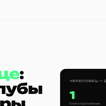
це
:
ЧЕРЕПОВЕЦ —
клубы
1
ёры
Клуб в приложении