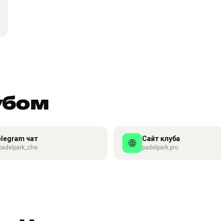
убом
elegram чат
Сайт клуба
🌐
adelpark_che
padelpark.pro