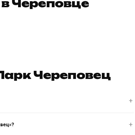
в Череповце
Парк Череповец
овец»?