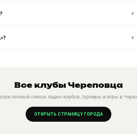
?
ц»?
Все клубы Череповца
отри полный список падел-клубов, турниры и игры в Чере
ОТКРЫТЬ СТРАНИЦУ ГОРОДА