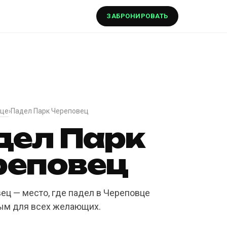
ЗАБРОНИРОВАТЬ
вце
›
Падел Парк Череповец
дел Парк
реповец
ец — место, где падел в Череповце
ым для всех желающих.