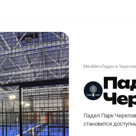
МячМяч
Падел в Черепо
›
Па
Че
Падел Парк Черепов
становится доступн