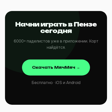
Начни играть в Пензе
сегодня
6000+ паделистов уже в приложении. Корт
найдётся.
Скачать МячМяч →
Бесплатно · iOS и Android