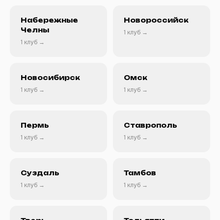
Набережные
Новороссийск
Челны
1 клуб →
1 клуб →
Новосибирск
Омск
1 клуб →
1 клуб →
Пермь
Ставрополь
1 клуб →
1 клуб →
Суздаль
Тамбов
1 клуб →
1 клуб →