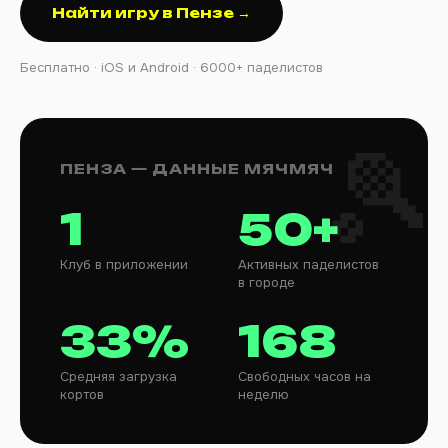
Найти игру в Пензе →
Бесплатно · iOS и Android · 6000+ паделистов
ПЕНЗА — ДАННЫЕ МЯЧМЯЧ
1
50+
Клуб в приложении
Активных паделистов
в городе
33%
168
Средняя загрузка
Свободных часов на
кортов
неделю