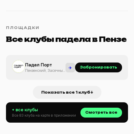
ПЛОЩАДКИ
Все клубы падела в Пензе
Падел Порт
✈️
Забронировать
Пензенский, Засечный
сельсовет
Показать все 1 клуб
↓
+ все клубы
Смотреть все
Все 83 клуба на карте в приложении