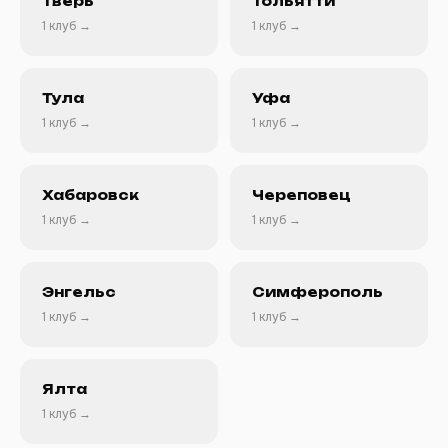
Тверь
Тольятти
1 клуб →
1 клуб →
Тула
Уфа
1 клуб →
1 клуб →
Хабаровск
Череповец
1 клуб →
1 клуб →
Энгельс
Симферополь
1 клуб →
1 клуб →
Ялта
1 клуб →