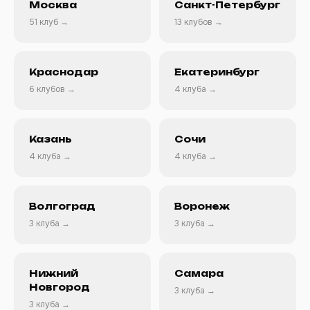
Москва
Санкт-Петербург
51 клуб →
13 клубов →
Краснодар
Екатеринбург
6 клубов →
4 клуба →
Казань
Сочи
4 клуба →
4 клуба →
Волгоград
Воронеж
3 клуба →
3 клуба →
Нижний
Самара
Новгород
3 клуба →
3 клуба →