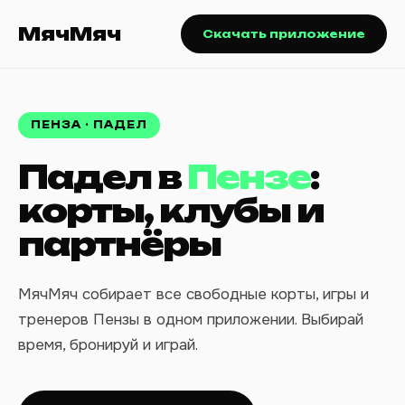
МячМяч
Скачать приложение
ПЕНЗА · ПАДЕЛ
Падел в
Пензе
:
корты, клубы и
партнёры
МячМяч собирает все свободные корты, игры и
тренеров Пензы в одном приложении. Выбирай
время, бронируй и играй.