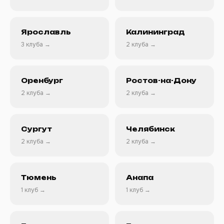
Ярославль
Калининград
3 клуба →
2 клуба →
Оренбург
Ростов-на-Дону
2 клуба →
2 клуба →
Сургут
Челябинск
2 клуба →
2 клуба →
Тюмень
Анапа
1 клуб →
1 клуб →