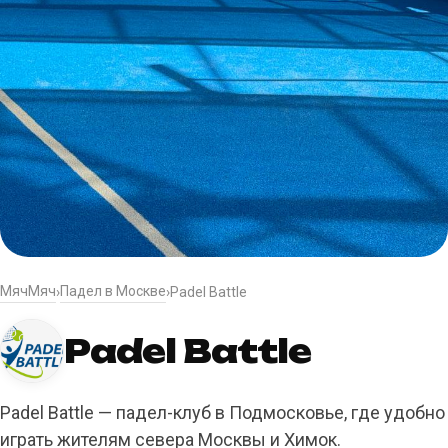
МячМяч
Падел в Москве
›
›
Padel Battle
Padel Battle
Padel Battle — падел-клуб в Подмосковье, где удобно
играть жителям севера Москвы и Химок.