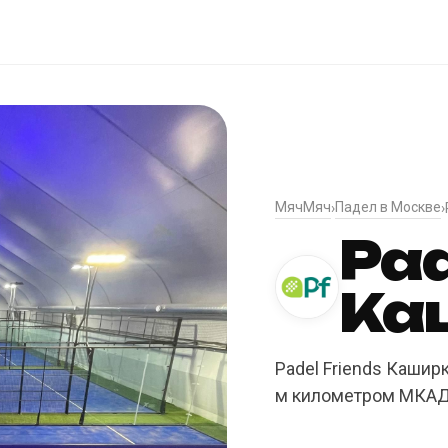
МячМяч
Падел в Москве
›
›
Pad
Ка
Padel Friends Кашир
м километром МКАД