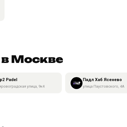
 в Москве
p2 Padel
Падл Хаб Ясенево
ировоградская улица, 9к4
улица Паустовского, 4А