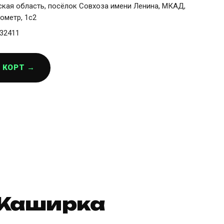
кая область, посёлок Совхоза имени Ленина, МКАД,
лометр, 1с2
32411
 КОРТ →
s Каширка