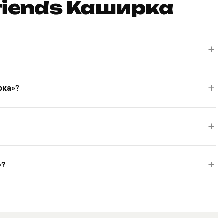
Friends Каширка
рка»?
?
»?