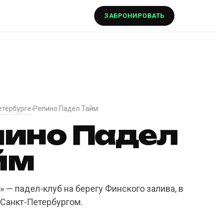
ЗАБРОНИРОВАТЬ
етербурге
›
Репино Падел Тайм
пино Падел
йм
 — падел-клуб на берегу Финского залива, в
 Санкт-Петербургом.