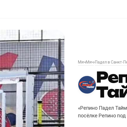
МячМяч
Падел в Санкт-П
›
Ре
Та
«Репино Падел Тайм»
посёлке Репино под