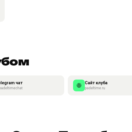
убом
elegram чат
Сайт клуба
🌐
adeltimechat
padeltime.ru