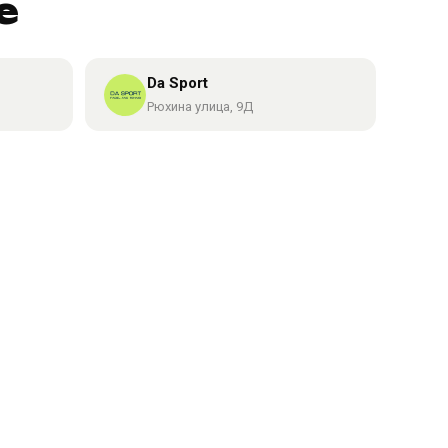
е
Da Sport
Рюхина улица, 9Д