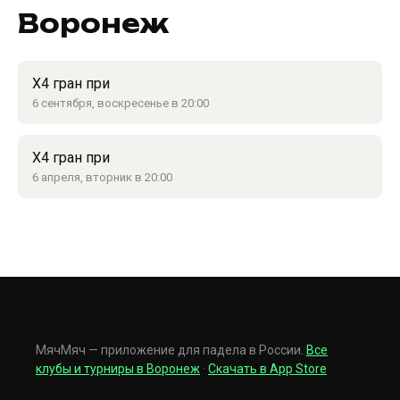
Воронеж
X4 гран при
6 сентября, воскресенье в 20:00
X4 гран при
6 апреля, вторник в 20:00
МячМяч — приложение для падела в России.
Все
клубы и турниры в Воронеж
·
Скачать в App Store