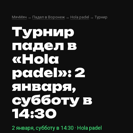
МячМяч
→
Падел в Воронеж
→
Hola padel
→ Турнир
Турнир
падел в
«Hola
padel»: 2
января,
субботу в
14:30
2 января, субботу в 14:30 · Hola padel