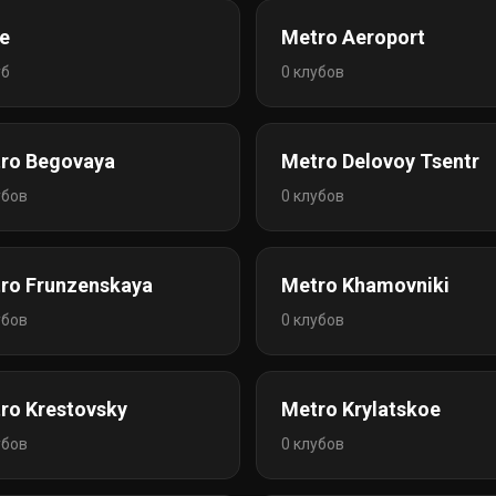
е
Metro Aeroport
уб
0 клубов
ro Begovaya
Metro Delovoy Tsentr
убов
0 клубов
ro Frunzenskaya
Metro Khamovniki
убов
0 клубов
ro Krestovsky
Metro Krylatskoe
убов
0 клубов