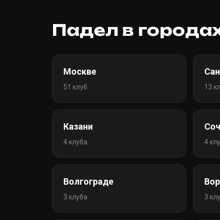
Падел в города
Москве
Сан
51 клуб
13 к
Казани
Соч
4 клуба
4 кл
Волгограде
Во
3 клуба
3 кл