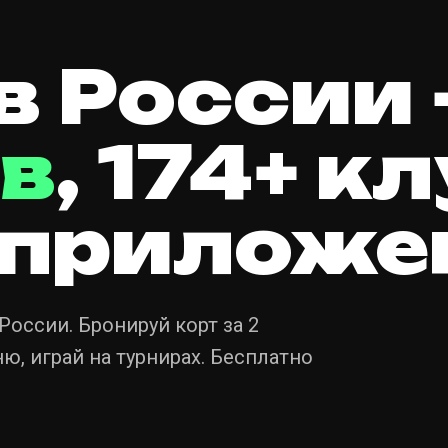
в России
в
, 174+ к
 приложе
оссии. Бронируй корт за 2
ю, играй на турнирах. Бесплатно