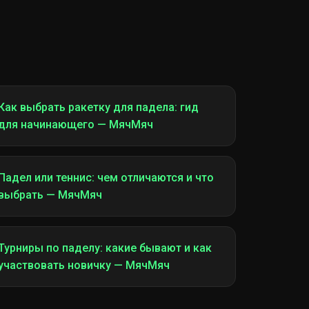
Как выбрать ракетку для падела: гид
для начинающего — МячМяч
Падел или теннис: чем отличаются и что
выбрать — МячМяч
Турниры по паделу: какие бывают и как
участвовать новичку — МячМяч