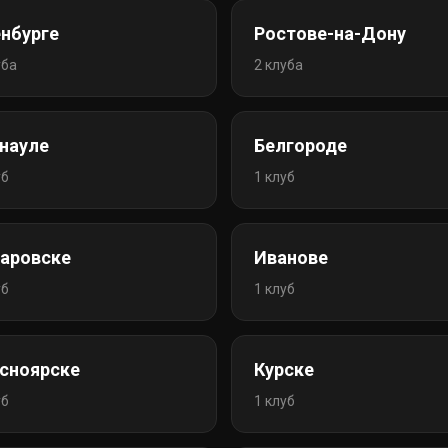
нбурге
Ростове-на-Дону
уба
2 клуба
науле
Белгороде
уб
1 клуб
аровске
Иванове
уб
1 клуб
сноярске
Курске
уб
1 клуб