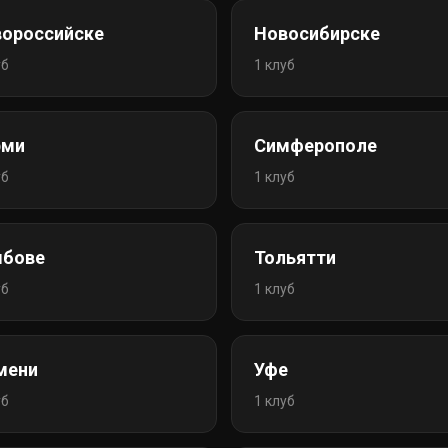
ороссийске
Новосибирске
уб
1 клуб
рми
Симферополе
уб
1 клуб
мбове
Тольятти
уб
1 клуб
мени
Уфе
уб
1 клуб