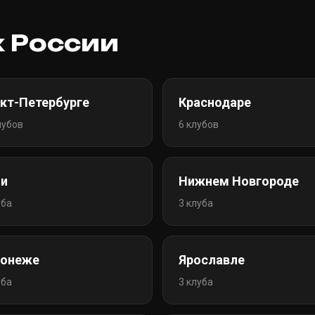
х России
кт-Петербурге
Краснодаре
лубов
6 клубов
и
Нижнем Новгороде
уба
3 клуба
ронеже
Ярославле
уба
3 клуба