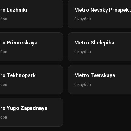
ro Luzhniki
Metro Nevsky Prospekt
убов
0 клубов
ro Primorskaya
Metro Shelepiha
убов
0 клубов
ro Tekhnopark
Metro Tverskaya
убов
0 клубов
ro Yugo Zapadnaya
убов