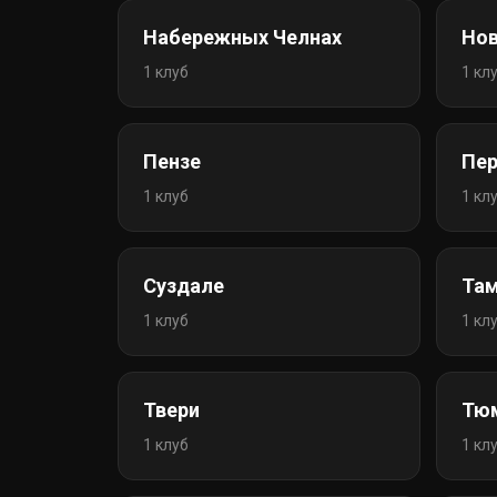
Набережных Челнах
Нов
1 клуб
1 кл
Пензе
Пе
1 клуб
1 кл
Суздале
Та
1 клуб
1 кл
Твери
Тю
1 клуб
1 кл