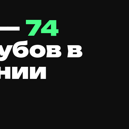
 —
74
лубов в
нии