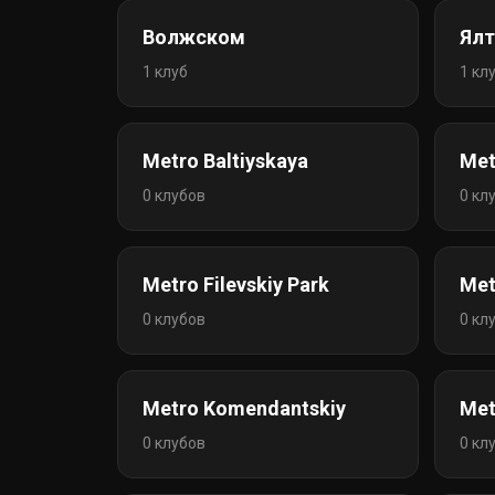
Волжском
Ялт
1 клуб
1 кл
Metro Baltiyskaya
Met
0 клубов
0 кл
Metro Filevskiy Park
Met
0 клубов
0 кл
Metro Komendantskiy
Met
0 клубов
0 кл