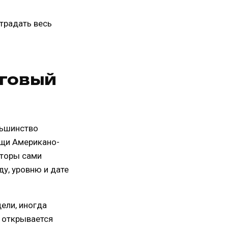
страдать весь
аговый
льшинство
ищи Американо-
аторы сами
ду, уровню и дате
ели, иногда
я открывается