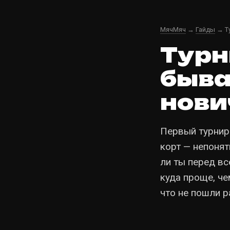
МячМяч
→
Гайды
→ Ту
Турн
быва
нови
Первый турнир 
корт — непонят
ли ты перед в
куда проще, ч
что не пошли р