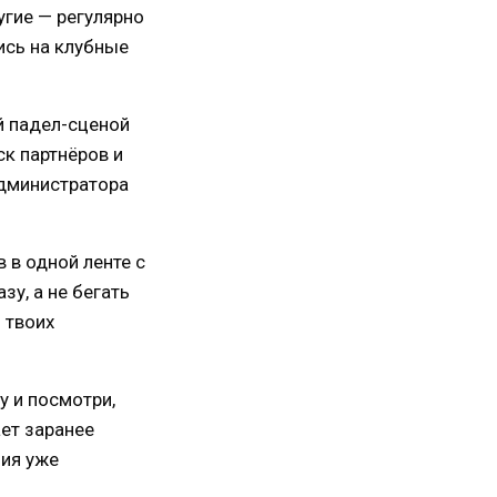
ругие — регулярно
ись на клубные
й падел-сценой
ск партнёров и
администратора
 в одной ленте с
зу, а не бегать
 твоих
у и посмотри,
ает заранее
ция уже