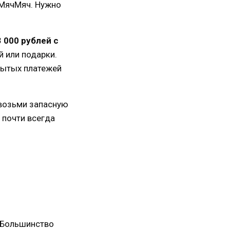
е МячМяч. Нужно
 000 рублей с
й или подарки.
крытых платежей
 возьми запасную
е почти всегда
. Большинство