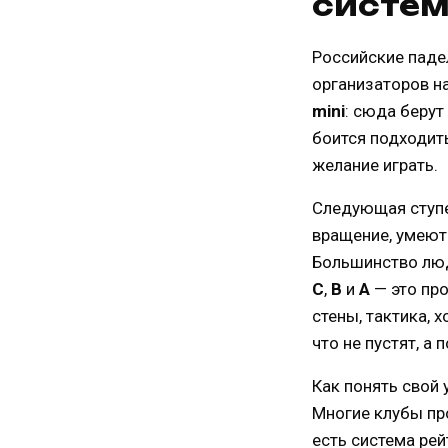
систем
Российские падел
организаторов н
mini
: сюда берут
боится подходить
желание играть.
Следующая ступ
вращение, умеют
Большинство люд
C
,
B
и
A
— это про
стены, тактика, 
что не пустят, а
Как понять свой 
Многие клубы пр
есть система ре