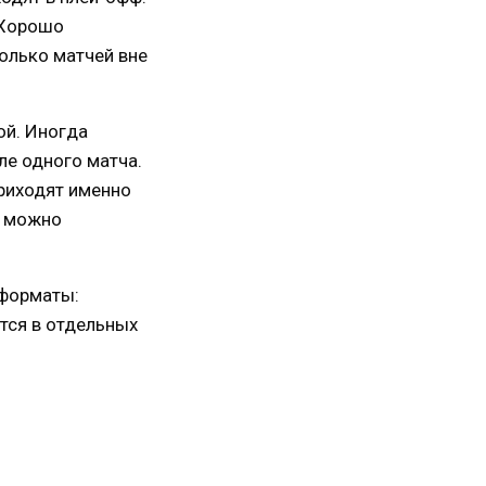
 Хорошо
колько матчей вне
ой. Иногда
ле одного матча.
приходят именно
: можно
 форматы:
ется в отдельных