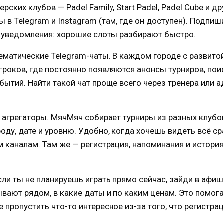
рских клубов — Padel Family, Start Padel, Padel Cube и д
 в Telegram и Instagram (там, где он доступен). Подпиш
 уведомления: хорошие слоты разбирают быстро.
тематические Telegram-чаты. В каждом городе с развито
гроков, где постоянно появляются анонсы турниров, пои
бытий. Найти такой чат проще всего через тренера или 
 агрегаторы. МячМяч собирает турниры из разных клубов
оду, дате и уровню. Удобно, когда хочешь видеть всё сра
 каналам. Там же — регистрация, напоминания и история
ли ты не планируешь играть прямо сейчас, зайди в афиш
вают рядом, в какие даты и по каким ценам. Это помог
е пропустить что-то интересное из-за того, что регистра