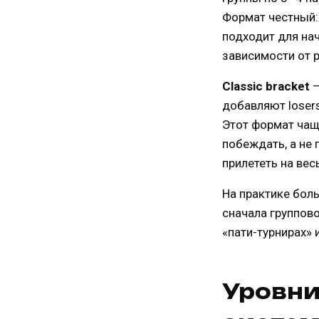
Формат честный: 
подходит для нач
зависимости от р
Classic bracket
—
добавляют losers
Этот формат чаще
побеждать, а не 
прилететь на вес
На практике бол
сначала группово
«пати-турнирах» 
Уровни 