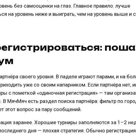
вень без самооценки на глаз. Главное правило: лучше
ся на уровень ниже и выиграть, чем на уровень выше и 
регистрироваться: пош
ум
артнёра своего уровня. В паделе играют парами, и на бо
риходить уже со своим напарником. Если партнёра нет, 
иры с пометкой «одиночная регистрация» — там организ
 В МячМяч есть раздел поиска партнёра: фильтр по горо
т этот вопрос за пару сообщений.
рация заранее. Хорошие турниры заполняются за 1–2 нед
последнего дня — плохая стратегия. Обычно регистраци