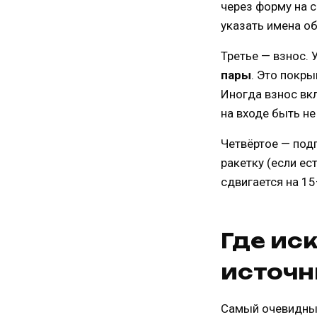
через форму на с
указать имена об
Третье — взнос.
пары
. Это покр
Иногда взнос вкл
на входе быть не
Четвёртое — под
ракетку (если ес
сдвигается на 15
Где ис
источн
Самый очевидный