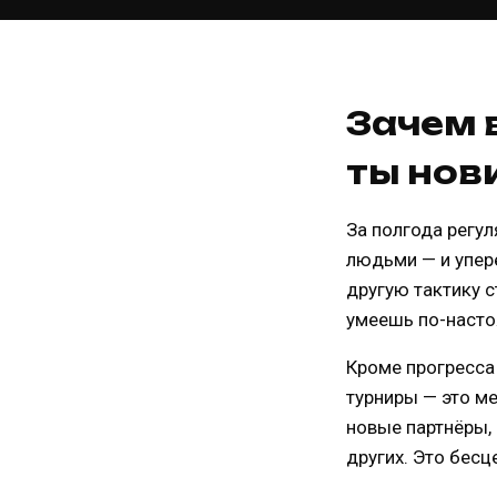
Зачем 
ты нов
За полгода регу
людьми — и упере
другую тактику с
умеешь по-настоя
Кроме прогресса 
турниры — это ме
новые партнёры, 
других. Это бес