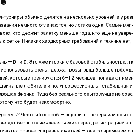
е
-турниры обычно делятся на несколько уровней, и у ра
азвания немного отличаются, но логика одна. Самые мяг
 всех, кто держит ракетку меньше года, кто ещё не увере
 к сетке. Никаких хардкорных требований к технике нет,
ень —
D-
и
D
. Это уже игроки с базовой стабильностью: 
 использовать стены, держат розыгрыш больше трёх уд
ей, которые тренируются 6–12 месяцев, попадают имен
двинутые любители и полупрофессионалы: стабильная и
хорошая физика. Туда без реального опыта лучше не сов
 потому что будет некомфортно.
уровень? Честный способ — спросить тренера или опытно
оводят бесплатные «левел-чеки» перед регистрацией на 
йтинга на основе сыгранных матчей — она со временем с