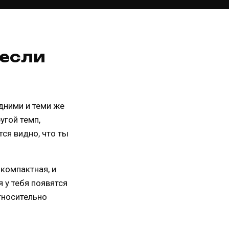
 если
дними и теми же
угой темп,
тся видно, что ты
 компактная, и
я у тебя появятся
тносительно