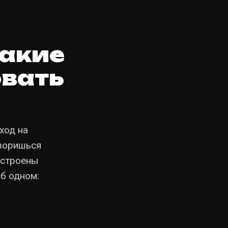
какие
овать
ход на
озоришься
устроены
б одном: