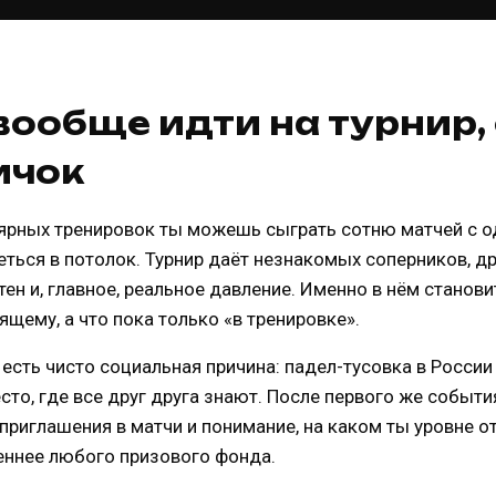
вообще идти на турнир,
ичок
лярных тренировок ты можешь сыграть сотню матчей с о
ться в потолок. Турнир даёт незнакомых соперников, др
тен и, главное, реальное давление. Именно в нём станови
щему, а что пока только «в тренировке».
есть чисто социальная причина: падел-тусовка в России
сто, где все друг друга знают. После первого же событи
приглашения в матчи и понимание, на каком ты уровне о
ценнее любого призового фонда.