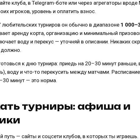
айте клуба, в Telegram-боте или через агрегаторы врод
оих игроков, уровень и оплатить взнос.
 У любительских турниров он обычно в диапазоне
1 000–3
ывает аренду корта, организацию и минимальный призово
ючает воду и перекус — уточняй в описании. Никаких с
 должно.
готовься к дню турнира: приедь на 20–30 минут раньше,
ть), воду и что-то перекусить между матчами. Расписани
–30 минут — это норма.
кать турниры: афиша и
ики
 путь — сайты и соцсети клубов, в которых ты играешь