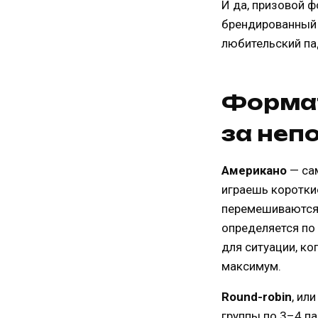
И да, призовой 
брендированный м
любительский пад
Формат
за неп
Американо
— са
играешь короткие
перемешиваются 
определяется по 
для ситуации, ко
максимум.
Round-robin
, ил
группы по 3–4 па