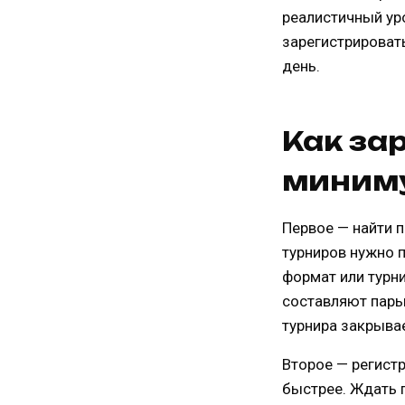
реалистичный уро
зарегистрировать
день.
Как за
миним
Первое — найти п
турниров нужно п
формат или турн
составляют пары.
турнира закрывае
Второе — регист
быстрее. Ждать 