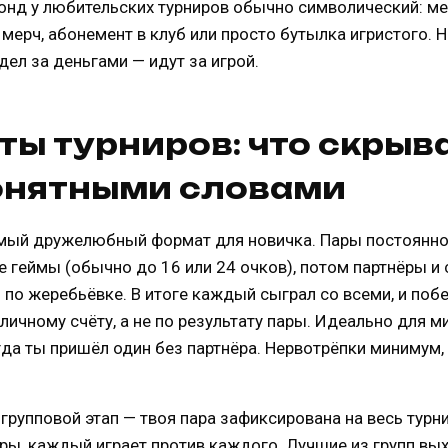
фонд у любительских турниров обычно символический: ме
ерч, абонемент в клуб или просто бутылка игристого. Н
ел за деньгами — идут за игрой.
ы турниров: что скрыв
онятными словами
мый дружелюбный формат для новичка. Пары постоянно
 геймы (обычно до 16 или 24 очков), потом партнёры и
по жеребьёвке. В итоге каждый сыграл со всеми, и поб
личному счёту, а не по результату пары. Идеально для м
гда ты пришёл один без партнёра. Нервотрёпки минимум,
и групповой этап — твоя пара зафиксирована на весь турни
ры, каждый играет против каждого. Лучшие из групп вых