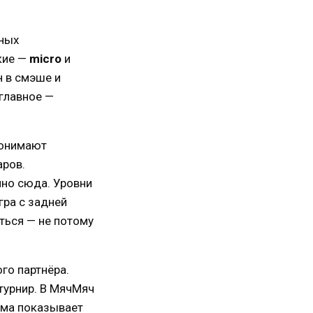
зных
кие —
micro
и
н в смэше и
 главное —
понимают
аров.
но сюда. Уровни
гра с задней
аться — не потому
го партнёра.
турнир. В МячМяч
ама показывает