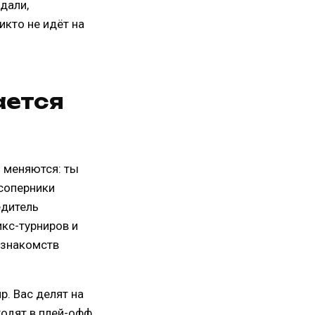
дали,
икто не идёт на
ается
 меняются: ты
 соперники
едитель
икс-турниров и
 знакомств
р. Вас делят на
одят в плей-офф.