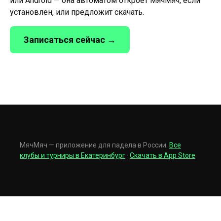
или Android — она автоматом откроет МячМяч, если
установлен, или предложит скачать.
Записаться сейчас →
МячМяч — приложение для падела в России.
Все
клубы и турниры в Екатеринбург
·
Скачать в App Store