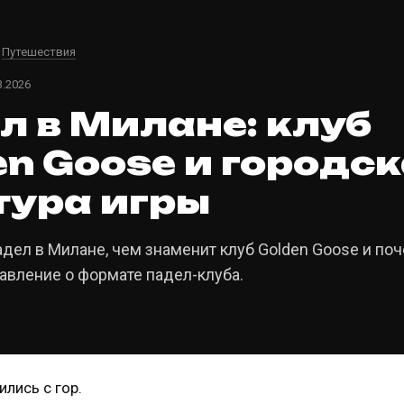
→
Путешествия
3.2026
л в Милане: клуб
en Goose и городс
тура игры
адел в Милане, чем знаменит клуб Golden Goose и по
авление о формате падел-клуба.
ились с гор.