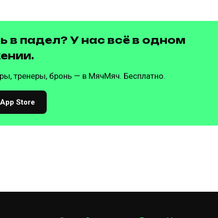
 в падел? У нас всё в одном
ении.
ры, тренеры, бронь — в МячМяч. Бесплатно.
 App Store