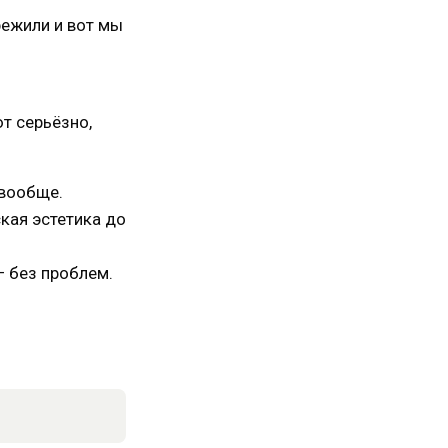
режили и вот мы
т серьёзно,
 вообще.
ская эстетика до
— без проблем.