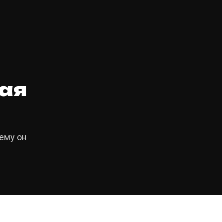
кая
чему он