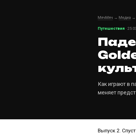
МячМяч
→
Медиа
Путешествия
· 25.0
Паде
Gold
куль
Как играют в п
меняет предст
Выпуск 2. Спуст