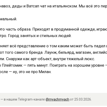
навоз, деды и Ватсап чат на итальянском. Мы всё это пе
мальный.
это часть образа. Приходят в продуманной одежде, играю
тро. Город занятых и стильных людей.
еняет всё представление о том каким может быть падел
от того самого бренда. Лаунж, бильярд, магазин, англий
ли. Снаружи как арт-объект, внутри тяжелый люкс.
з Плейтомик — пять минут. Поиграть на хорошем уровне 
сле — ну, это не про Милан.
 — в нашем Telegram-канале
@myachmyach
от 25.03.2026.