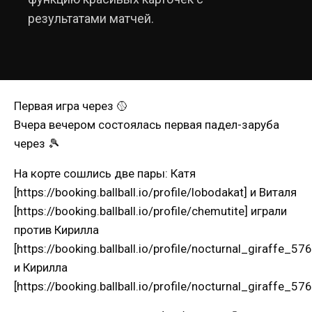
результатами матчей.
Первая игра через 🥎
Вчера вечером состоялась первая падел-заруба
через 🎾
На корте сошлись две пары: Катя
[https://booking.ballball.io/profile/lobodakat] и Виталя
[https://booking.ballball.io/profile/chemutite] играли
против Кирилла
[https://booking.ballball.io/profile/nocturnal_giraffe_57
и Кирилла
[https://booking.ballball.io/profile/nocturnal_giraffe_576