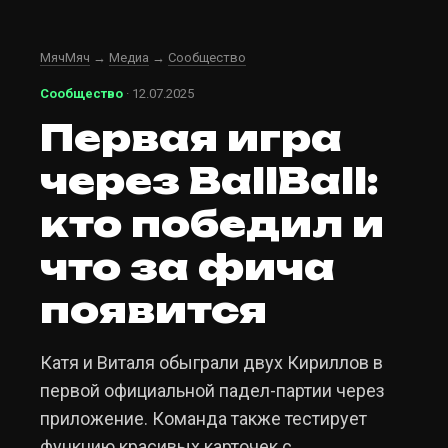
МячМяч
→
Медиа
→
Сообщество
Сообщество
· 12.07.2025
Первая игра
через BallBall:
кто победил и
что за фича
появится
Катя и Виталя обыграли двух Кириллов в
первой официальной падел-партии через
приложение. Команда также тестирует
функцию красивых карточек с