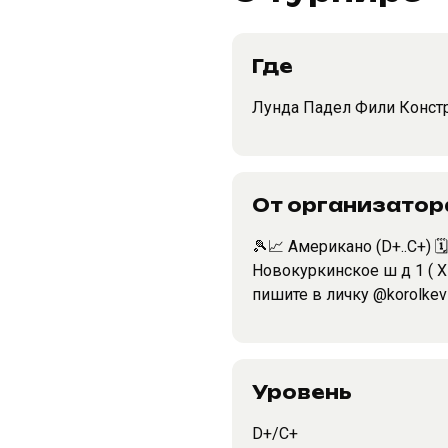
Где
Лунда Падел Фили Конст
От организатор
🎾📈 Американо (D+..C+) 🗓
Новокуркинское ш д 1 ( Х
пишите в личку @korolkev
Уровень
D+/C+