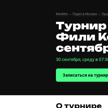
МячМяч
→
Падел в Москва
→
Лун
Турнир
Фили К
сентябр
30 сентября, среду в 07:
Записаться на турнир
О турнире