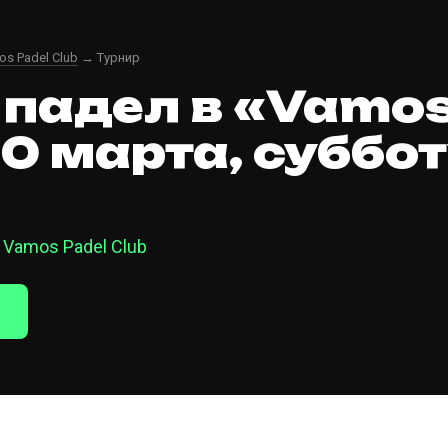
s Padel Club
→ Турнир
 падел в «Vamos
20 марта, суббот
· Vamos Padel Club