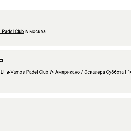
 Padel Club
в москва.
а
! 🔥Vamos Padel Club 🎾 Американо / Эскалера Суббота | 16