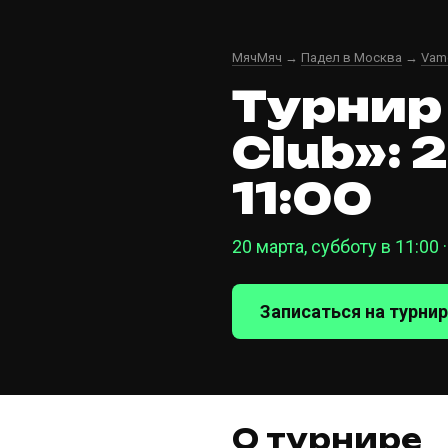
МячМяч
→
Падел в Москва
→
Vamo
Турнир
Club»: 
11:00
20 марта, субботу в 11:00 
Записаться на турнир
О турнире