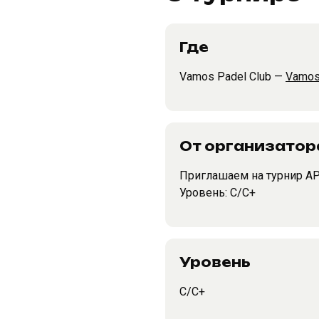
Где
Vamos Padel Club —
Vamos
От организатор
Приглашаем на турнир APL
Уровень: C/C+
Уровень
C/C+