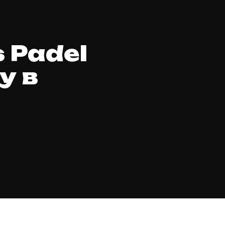
 Padel
у в